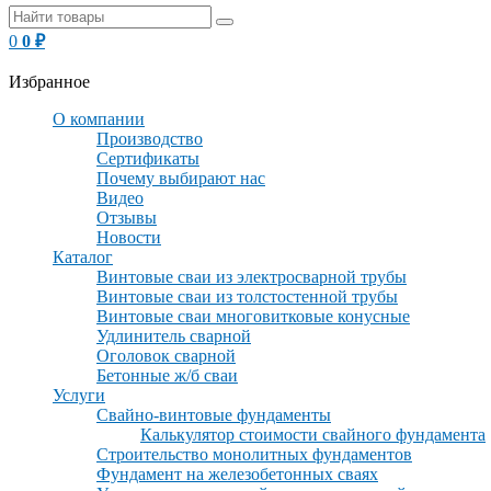
0
0
₽
Избранное
О компании
Производство
Сертификаты
Почему выбирают нас
Видео
Отзывы
Новости
Каталог
Винтовые сваи из электросварной трубы
Винтовые сваи из толстостенной трубы
Винтовые сваи многовитковые конусные
Удлинитель сварной
Оголовок сварной
Бетонные ж/б сваи
Услуги
Свайно-винтовые фундаменты
Калькулятор стоимости свайного фундамента
Строительство монолитных фундаментов
Фундамент на железобетонных сваях