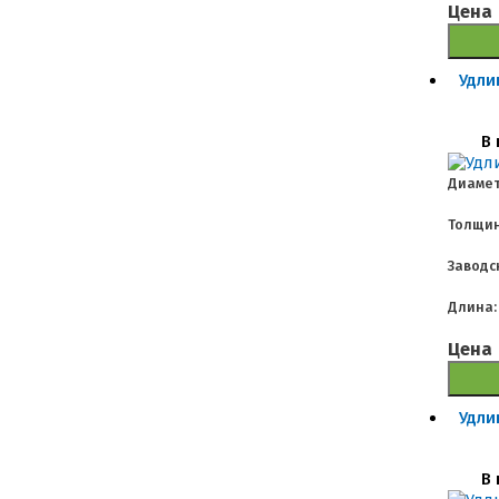
Цена
Удли
В 
Диамет
Толщин
Заводс
Длина:
Цена
Удли
В 