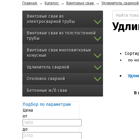
Главная
→
Каталог
→
Винтовые сваи
→
Удлинитель сварной
Винтовые сваи из
электросварной трубы
Удли
Винтовые сваи из толстостенной
трубы
Винтовые сваи многовитковые
Сортир
конусные
по н
Удлинитель сварной
Удли
Оголовок сварной
Бетонные ж/б сваи
В 
Подбор по параметрам
Цена
от
до