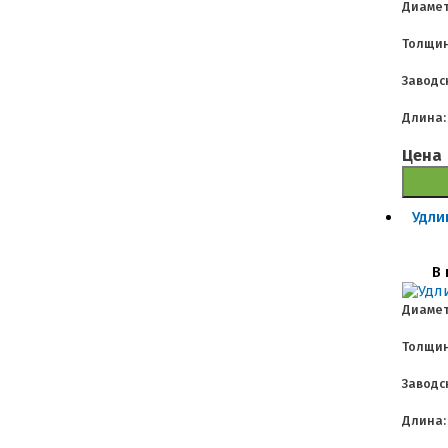
Диамет
Толщин
Заводс
Длина:
Цена
Удли
В 
Диамет
Толщин
Заводс
Длина: