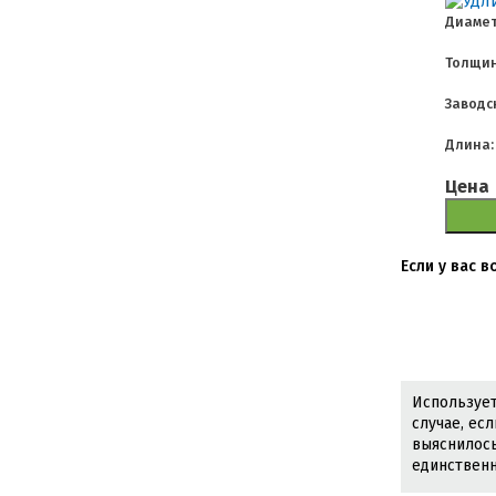
Диамет
Толщин
Заводс
Длина:
Цена
Если у вас 
Использует
случае, ес
выяснилось
единственн