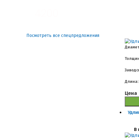
4200
Посмотреть все спецпредложения
Диамет
Толщин
Заводс
Длина:
Цена
Удли
В 