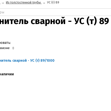
→
Из толстостенной трубы
→
УС (т) 89
нитель сварной - УС (т) 89
овать:
овизне
нитель сварной - УС (т) 89/1000
наличии