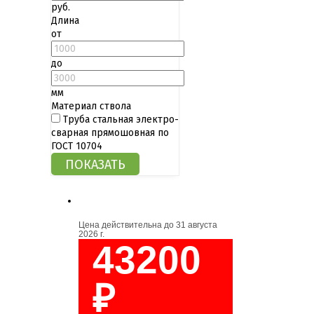
руб.
Длина
от
до
мм
Материал ствола
Труба стальная электро-
сварная прямошовная по
ГОСТ 10704
Цена действительна до
31 августа
2026 г.
43200
₽