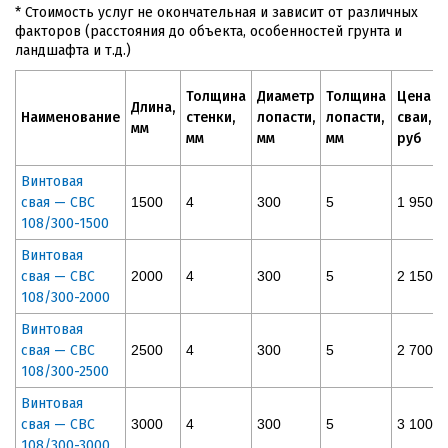
* Стоимость услуг не окончательная и зависит от различных
факторов (расстояния до объекта, особенностей грунта и
ландшафта и т.д.)
Толщина
Диаметр
Толщина
Цена
Длина,
Наименование
стенки,
лопасти,
лопасти,
сваи,
мм
мм
мм
мм
руб
Винтовая
свая — СВС
1500
4
300
5
1 950
108/300-1500
Винтовая
свая — СВС
2000
4
300
5
2 150
108/300-2000
Винтовая
свая — СВС
2500
4
300
5
2 700
108/300-2500
Винтовая
свая — СВС
3000
4
300
5
3 100
108/300-3000