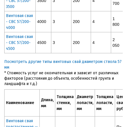
- СВС 57/200-
3500
3
200
4
700
3500
Винтовая свая
1
- СВС 57/200-
4000
3
200
4
800
4000
Винтовая свая
2
- СВС 57/200-
4500
3
200
4
050
4500
Посмотреть другие типы винтовых свай диаметром ствола 57
мм
* Стоимость услуг не окончательная и зависит от различных
факторов (расстояния до объекта, особенностей грунта и
ландшафта и т.д.)
Толщина
Диаметр
Толщина
Цена
Длина,
Наименование
стенки,
лопасти,
лопасти,
сваи,
мм
мм
мм
мм
руб
Винтовая свая
толстостенная —
По