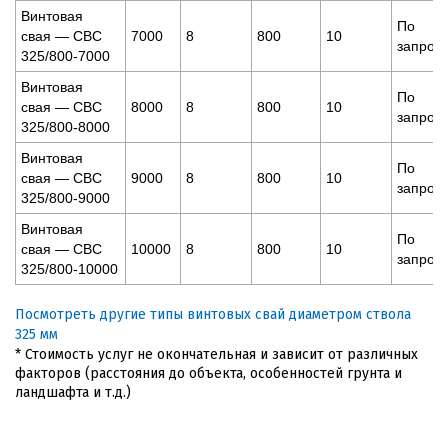
Винтовая
По
свая — СВС
7000
8
800
10
запрос
325/800-7000
Винтовая
По
свая — СВС
8000
8
800
10
запрос
325/800-8000
Винтовая
По
свая — СВС
9000
8
800
10
запрос
325/800-9000
Винтовая
По
свая — СВС
10000
8
800
10
запрос
325/800-10000
Посмотреть другие типы винтовых свай диаметром ствола
325 мм
* Стоимость услуг не окончательная и зависит от различных
факторов (расстояния до объекта, особенностей грунта и
ландшафта и т.д.)