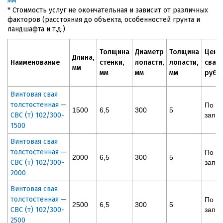
мм
* Стоимость услуг не окончательная и зависит от различных
факторов (расстояния до объекта, особенностей грунта и
ландшафта и т.д.)
Толщина
Диаметр
Толщина
Цена
Длина,
Наименование
стенки,
лопасти,
лопасти,
сваи,
мм
мм
мм
мм
руб
Винтовая свая
толстостенная —
По
1500
6,5
300
5
СВС (т) 102/300-
запр
1500
Винтовая свая
толстостенная —
По
2000
6,5
300
5
СВС (т) 102/300-
запр
2000
Винтовая свая
толстостенная —
По
2500
6,5
300
5
СВС (т) 102/300-
запр
2500