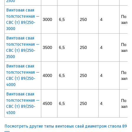
2500
Винтовая свая
толстостенная —
По
3000
6,5
250
4
СВС (т) 89/250-
запр
3000
Винтовая свая
толстостенная —
По
3500
6,5
250
4
СВС (т) 89/250-
запр
3500
Винтовая свая
толстостенная —
По
4000
6,5
250
4
СВС (т) 89/250-
запр
4000
Винтовая свая
толстостенная —
По
4500
6,5
250
4
СВС (т) 89/250-
запр
4500
Посмотреть другие типы винтовых свай диаметром ствола 89