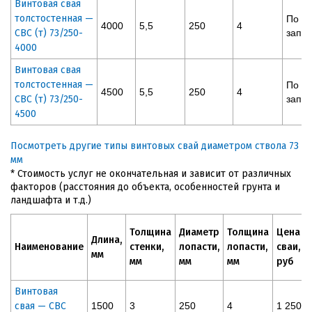
Винтовая свая
толстостенная —
По
4000
5,5
250
4
СВС (т) 73/250-
запр
4000
Винтовая свая
толстостенная —
По
4500
5,5
250
4
СВС (т) 73/250-
запр
4500
Посмотреть другие типы винтовых свай диаметром ствола 73
мм
* Стоимость услуг не окончательная и зависит от различных
факторов (расстояния до объекта, особенностей грунта и
ландшафта и т.д.)
Толщина
Диаметр
Толщина
Цена
Длина,
Наименование
стенки,
лопасти,
лопасти,
сваи,
мм
мм
мм
мм
руб
Винтовая
свая — СВС
1500
3
250
4
1 250