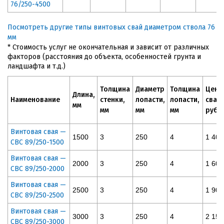
76/250-4500
Посмотреть другие типы винтовых свай диаметром ствола 76
мм
* Стоимость услуг не окончательная и зависит от различных
факторов (расстояния до объекта, особенностей грунта и
ландшафта и т.д.)
Толщина
Диаметр
Толщина
Цена
Длина,
Наименование
стенки,
лопасти,
лопасти,
сваи,
мм
мм
мм
мм
руб
Винтовая свая —
1500
3
250
4
1 400
СВС 89/250-1500
Винтовая свая —
2000
3
250
4
1 600
СВС 89/250-2000
Винтовая свая —
2500
3
250
4
1 900
СВС 89/250-2500
Винтовая свая —
3000
3
250
4
2 150
СВС 89/250-3000