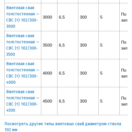
Винтовая свая
толстостенная —
По
3000
6,5
300
5
СВС (т) 102/300-
запр
3000
Винтовая свая
толстостенная —
По
3500
6,5
300
5
СВС (т) 102/300-
запр
3500
Винтовая свая
толстостенная —
По
4000
6,5
300
5
СВС (т) 102/300-
запр
4000
Винтовая свая
толстостенная —
По
4500
6,5
300
5
СВС (т) 102/300-
запр
4500
Посмотреть другие типы винтовых свай диаметром ствола
102 мм