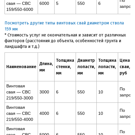
По
свая — СВС
6000
5
550
6
запрос
159/550-6000
Посмотреть другие типы винтовых свай диаметром ствола
159 мм
* Стоимость услуг не окончательная и зависит от различных
факторов (расстояния до объекта, особенностей грунта и
ландшафта и т.д.)
Толщина
Диаметр
Толщина
Цена
Длина,
Наименование
стенки,
лопасти,
лопасти,
сваи,
мм
мм
мм
мм
руб
Винтовая
По
свая — СВС
3000
6
550
10
запрос
219/550-3000
Винтовая
По
свая — СВС
4000
6
550
10
запрос
219/550-4000
Винтовая
По
свая — СВС
5000
6
550
10