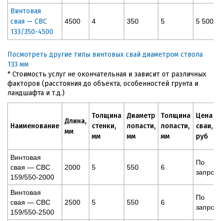
Винтовая
свая — СВС
4500
4
350
5
5 500
133/350-4500
Посмотреть другие типы винтовых свай диаметром ствола
133 мм
* Стоимость услуг не окончательная и зависит от различных
факторов (расстояния до объекта, особенностей грунта и
ландшафта и т.д.)
Толщина
Диаметр
Толщина
Цена
Длина,
Наименование
стенки,
лопасти,
лопасти,
сваи,
мм
мм
мм
мм
руб
Винтовая
По
свая — СВС
2000
5
550
6
запрос
159/550-2000
Винтовая
По
свая — СВС
2500
5
550
6
запрос
159/550-2500