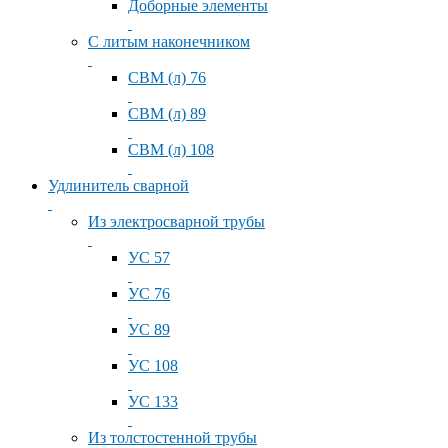
Доборные элементы
С литым наконечником
СВМ (л) 76
СВМ (л) 89
СВМ (л) 108
Удлинитель сварной
Из электросварной трубы
УС 57
УС 76
УС 89
УС 108
УС 133
Из толстостенной трубы