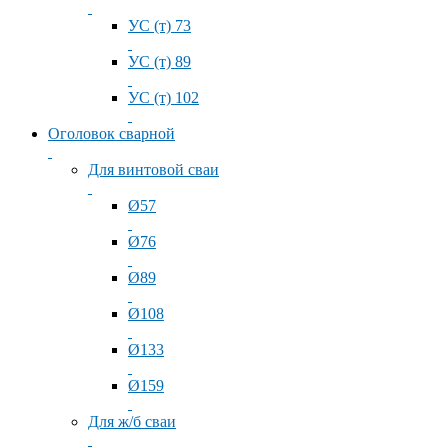
УС (т) 73
УС (т) 89
УС (т) 102
Оголовок сварной
Для винтовой сваи
Ø57
Ø76
Ø89
Ø108
Ø133
Ø159
Для ж/б сваи