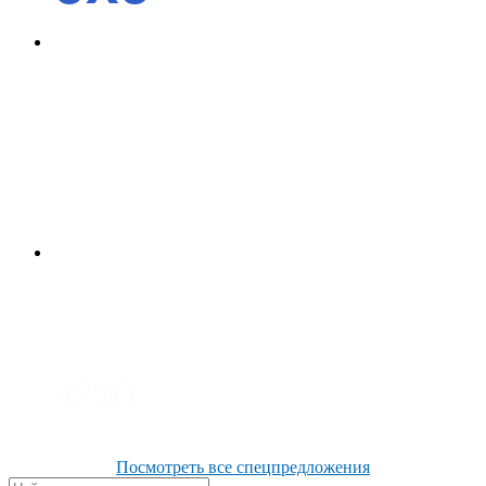
4700
3700
3100
4200
Посмотреть все спецпредложения