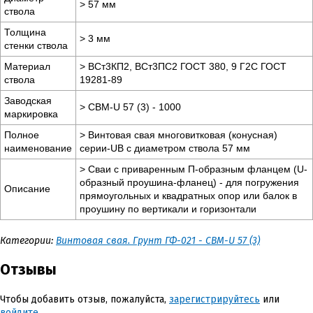
> 57 мм
ствола
Толщина
> 3 мм
стенки ствола
Материал
> ВСт3КП2, ВСт3ПС2 ГОСТ 380, 9 Г2С ГОСТ
ствола
19281-89
Заводская
> СВМ-U 57 (3) - 1000
маркировка
Полное
> Винтовая свая многовитковая (конусная)
наименование
серии-UB с диаметром ствола 57 мм
> Сваи с приваренным П-образным фланцем (U-
образный проушина-фланец) - для погружения
Описание
прямоугольных и квадратных опор или балок в
проушину по вертикали и горизонтали
Категории:
Винтовая свая. Грунт ГФ-021 - СВМ-U 57 (3)
Отзывы
Чтобы добавить отзыв, пожалуйста,
зарегистрируйтесь
или
войдите